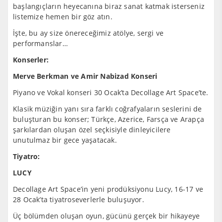
başlangıçların heyecanına biraz sanat katmak isterseniz
listemize hemen bir göz atın.
İşte, bu ay size önereceğimiz atölye, sergi ve
performanslar…
Konserler:
Merve Berkman ve Amir Nabizad Konseri
Piyano ve Vokal konseri 30 Ocak’ta Decollage Art Space’te.
Klasik müziğin yanı sıra farklı coğrafyaların seslerini de
buluşturan bu konser; Türkçe, Azerice, Farsça ve Arapça
şarkılardan oluşan özel seçkisiyle dinleyicilere
unutulmaz bir gece yaşatacak.
Tiyatro:
LUCY
Decollage Art Space’in yeni prodüksiyonu Lucy, 16-17 ve
28 Ocak’ta tiyatroseverlerle buluşuyor.
Üç bölümden oluşan oyun, gücünü gerçek bir hikayeye