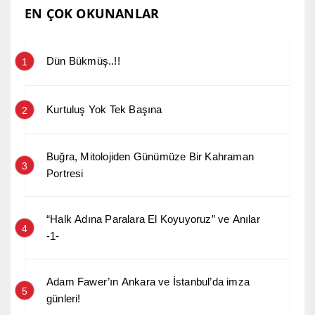
EN ÇOK OKUNANLAR
Dün Bükmüş..!!
1
Kurtuluş Yok Tek Başına
2
Buğra, Mitolojiden Günümüze Bir Kahraman
3
Portresi
“Halk Adına Paralara El Koyuyoruz” ve Anılar
4
-1-
Adam Fawer’ın Ankara ve İstanbul’da imza
5
günleri!