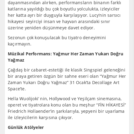
dayanmasından alırken, performansların binanın farklı
katlarına yayıldığı bu çok boyutlu yolculukta, izleyiciler
her katta ayrı bir duyguyla karşılaşıyor. Lucy’nin sarsıcı
hikayesi seyirciyi insan ve hayvan arasındaki sınır
üzerine yeniden düşünmeye davet ediyor.
Sezonun çok konuşulacak bu tiyatro deneyimini
kaçırmayın.
Müzikal Performans: Yağmur Her Zaman Yukarı Doğru
Yağmaz
Çağdaş bir cabaret-estetiği ile klasik Singspiel geleneğini
bir araya getiren özgün bir sahne eseri olan “Yağmur Her
Zaman Yukarı Doğru Yağmaz” 31 Ocak’ta Decollage Art
Space’te.
Hella Wuolijoki’ nin, Hollywood ve Yeşilçam sinemasına,
operet ve tiyatrolara konu olan bu meşhur “FİN HİKAYESİ”
Friedrich Hollaender’in şarkılarıyla, yepyeni bir uyarlama
ile izleyicilerin karşısına çıkıyor.
Günlük Atölyeler