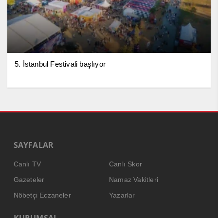
5. İstanbul Festivali başlıyor
SAYFALAR
Canlı TV
Canlı Skor
Gazeteler
Namaz Vakitleri
Nöbetçi Eczaneler
Yazarlar