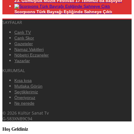
23. Gümüşlük Müzik Festivali 17 Temmuz’da başlıyor
Scorpıons Türk Bayrağı Eşliğinde Sahneye Çıktı
SAYFALAR
Canlı TV
Canlı Skor
Gazeteler
Namaz Vakitleri
Nöbetçi Eczaneler
Yazarlar
KURUMSAL
Kısa kısa
Mutlaka Görün
Seçtiklerimiz
Öneriyoruz
Ne nerede
© 2026 Kültür Sanat Tv
G-583XNB9C94
Hoş Geldiniz