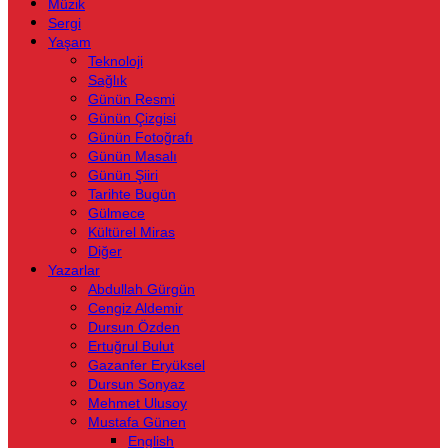
Müzik
Sergi
Yaşam
Teknoloji
Sağlık
Günün Resmi
Günün Çizgisi
Günün Fotoğrafı
Günün Masalı
Günün Şiiri
Tarihte Bugün
Gülmece
Kültürel Miras
Diğer
Yazarlar
Abdullah Gürgün
Cengiz Aldemir
Dursun Özden
Ertuğrul Bulut
Gazanfer Eryüksel
Dursun Sonyaz
Mehmet Ulusoy
Mustafa Günen
English