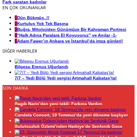
Fark yaratan kadınlar
EN ÇOK OKUNANLAR
1
Dün Bükmüş..!!
2
Kurtuluş Yok Tek Başına
3
Buğra, Mitolojiden Günümüze Bir Kahraman Portresi
4
“Halk Adına Paralara El Koyuyoruz” ve Anılar -1-
5
Adam Fawer’ın Ankara ve İstanbul’da imza günleri!
DİĞER HABERLER
Bilgesu Erenus Uğurlandı
7/7 – Yedi Bölü Yedi sergisi Artmahall Kabataş’ta!
SON DAKİKA
Ragıb Narin’den yeni tekli: Farkına Vardım
Candela Concert, 19 Temmuz’da yeni döneme başlıyor
Bulutsuzluk Özlemi’nden Harbiye’de Senfonik Gece