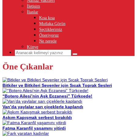
Namaz Vakitleri
İletişim
İlanlar
Kısa kısa
Mutlaka Görün
Seçtiklerimiz
Öneriyoruz
Ne nerede
Künye
Öne Çıkanlar
Bitkiler ve Bitkileri Sevenler için Sıcak Toprak Sesleri
“Botero Ailesi’nin Aşk Eczanesi” Türkçede!
Van’da yaylalar sarı çiçeklerle kaplandı
Aşkım Kapışmak serbest bırakıldı
Fatma Karanfil yaşamını yitirdi