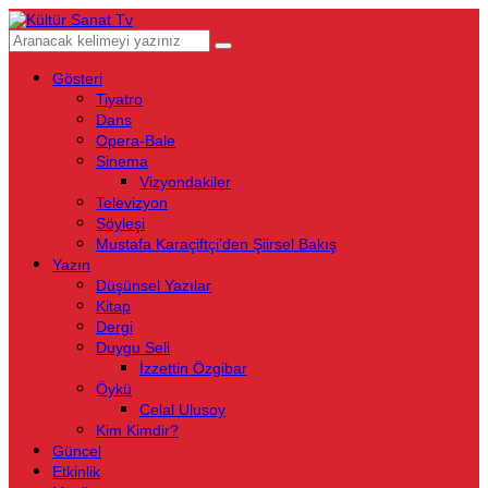
Gösteri
Tiyatro
Dans
Opera-Bale
Sinema
Vizyondakiler
Televizyon
Söyleşi
Mustafa Karaçiftçi’den Şiirsel Bakış
Yazın
Düşünsel Yazılar
Kitap
Dergi
Duygu Seli
İzzettin Özgibar
Öykü
Celal Ulusoy
Kim Kimdir?
Güncel
Etkinlik