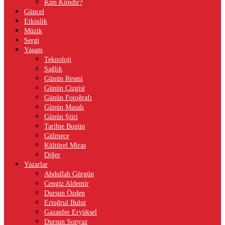
Kim Kimdir?
Güncel
Etkinlik
Müzik
Sergi
Yaşam
Teknoloji
Sağlık
Günün Resmi
Günün Çizgisi
Günün Fotoğrafı
Günün Masalı
Günün Şiiri
Tarihte Bugün
Gülmece
Kültürel Miras
Diğer
Yazarlar
Abdullah Gürgün
Cengiz Aldemir
Dursun Özden
Ertuğrul Bulut
Gazanfer Eryüksel
Dursun Sonyaz