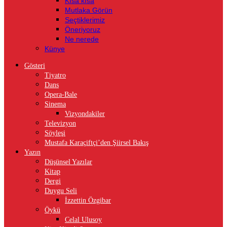
Kısa kısa
Mutlaka Görün
Seçtiklerimiz
Öneriyoruz
Ne nerede
Künye
Gösteri
Tiyatro
Dans
Opera-Bale
Sinema
Vizyondakiler
Televizyon
Söyleşi
Mustafa Karaçiftçi’den Şiirsel Bakış
Yazın
Düşünsel Yazılar
Kitap
Dergi
Duygu Seli
İzzettin Özgibar
Öykü
Celal Ulusoy