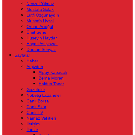
Nevzat Yılmaz
Mustafa Solak
Lütfi Özgünaydın
Mustafa Uysal
Orhan Arıoğul
Ümit Şenel
Hüseyin Haydar
Hayati Asılyazıcı
Dursun Sonyaz
Sayfalar
Haber
Arşivden
Alpay Kabacalı
Berna Moran
Haldun Taner
Gazeteler
Nöbetçi Eczaneler
Canlı Borsa
Canlı Skor
Canlı TV
Namaz Vakitleri
İletişim
İlanlar