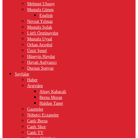
Mehmet Ulusoy
Mustafa Günen
English
Nevzat Yılmaz
Mustafa Solak
Lütfi Özgünaydın
Mustafa Uysal
Orhan Arıoğul
Ümit Şenel
Hüseyin Haydar
Hayati Asılyazıcı
Dursun Sonyaz
Sayfalar
Haber
Arşivden
Alpay Kabacalı
Berna Moran
Haldun Taner
Gazeteler
Nöbetçi Eczaneler
Canlı Borsa
Canlı Skor
Canlı TV